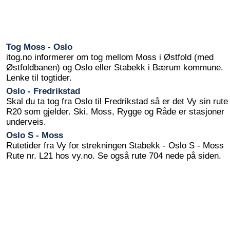
Tog Moss - Oslo
itog.no informerer om tog mellom Moss i Østfold (med
Østfoldbanen) og Oslo eller Stabekk i Bærum kommune.
Lenke til togtider.
Oslo - Fredrikstad
Skal du ta tog fra Oslo til Fredrikstad så er det Vy sin rute
R20 som gjelder. Ski, Moss, Rygge og Råde er stasjoner
underveis.
Oslo S - Moss
Rutetider fra Vy for strekningen Stabekk - Oslo S - Moss
Rute nr. L21 hos vy.no. Se også rute 704 nede på siden.