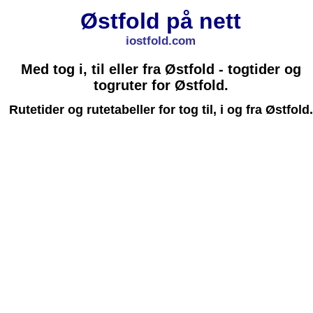
Østfold på nett
iostfold.com
Med tog i, til eller fra Østfold - togtider og
togruter for Østfold.
Rutetider og rutetabeller for tog til, i og fra Østfold.