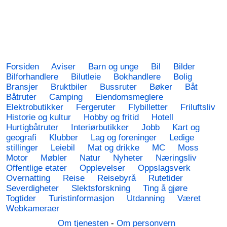
Forsiden
Aviser
Barn og unge
Bil
Bilder
Bilforhandlere
Bilutleie
Bokhandlere
Bolig
Bransjer
Bruktbiler
Bussruter
Bøker
Båt
Båtruter
Camping
Eiendomsmeglere
Elektrobutikker
Fergeruter
Flybilletter
Friluftsliv
Historie og kultur
Hobby og fritid
Hotell
Hurtigbåtruter
Interiørbutikker
Jobb
Kart og
geografi
Klubber
Lag og foreninger
Ledige
stillinger
Leiebil
Mat og drikke
MC
Moss
Motor
Møbler
Natur
Nyheter
Næringsliv
Offentlige etater
Opplevelser
Oppslagsverk
Overnatting
Reise
Reisebyrå
Rutetider
Severdigheter
Slektsforskning
Ting å gjøre
Togtider
Turistinformasjon
Utdanning
Været
Webkameraer
Om tjenesten
-
Om personvern